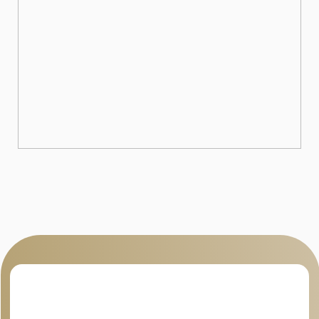
Для покупателей
Доставка и оплата
Контакты
Обмен и возврат
Персонализация изделий
Разработка дизайна
Таблица размеров
Компания
О нас