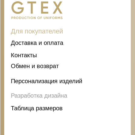
Вакансии
Контакты
Оферта/Публичный договор
Политика
конфиденциальности
Связь с нами
+7 (964) 945-34-49
+7 (862) 555-10-14
info@g-tex.su
Адреса
РФ, г. Сочи, ул. Пригородная, д.25
(посмотреть карту)
РФ, г. Москва, Ленинградский проспект,
29/3, офис 230 (посмотреть карту)