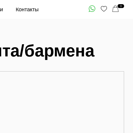
0
кты
бармена