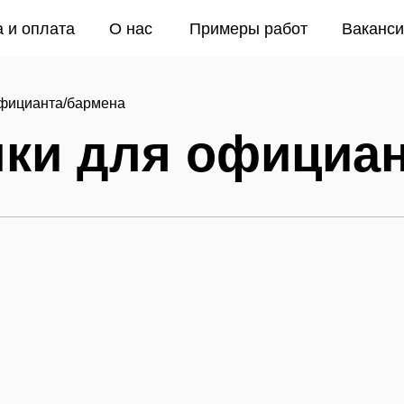
лата
О нас
Примеры работ
Вакансии
Конта
официанта/бармена
и для официанта/