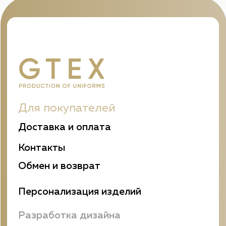
Компания
О нас
Вакансии
Контакты
Оферта/Публичный договор
Политика
конфиденциальности
Связь с нами
+7 (964) 945-34-49
+7 (862) 555-10-14
info@g-tex.su
Адреса
РФ, г. Сочи, ул. Пригородная, д.25
(посмотреть карту)